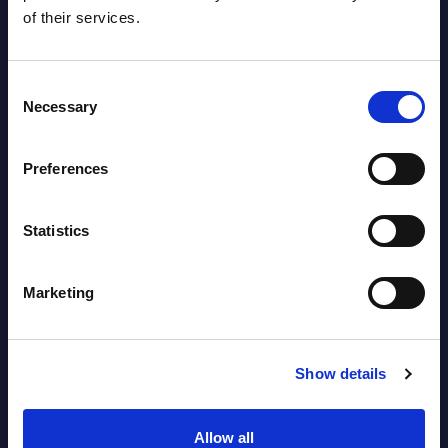
Segments - Market Figures - Slovakia
of their services.
Datamart August 07,
NEW
2026
Consent
Necessary
Selection
AI (Artificial Intelligence) by
Preferences
Segments - Market Figures - Romania
Datamart August 07,
Statistics
NEW
2026
Marketing
AI (Artificial Intelligence) by
Segments - Market Figures - Poland
Show details
Datamart August 07,
NEW
2026
Allow all