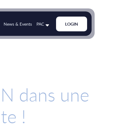
News & Events
PAC
LOGIN
SN dans une
te !