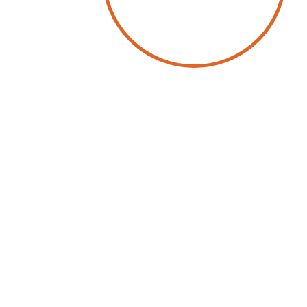
by
Franck Nassah
6 July 2023