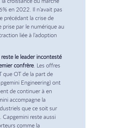
 la croissance du marché
6% en 2022. Il n’avait pas
e précédant la crise de
e prise par le numérique au
traction liée à l’adoption
reste le leader incontesté
emier confrère
. Les offres
T que OT de la part de
pgemini Engineering) ont
uent de continuer à en
emini accompagne la
ustriels que ce soit sur
n. Capgemini reste aussi
porteurs comme la