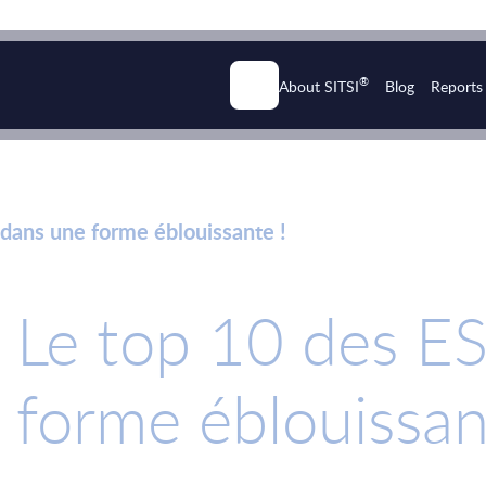
®
About SITSI
Blog
Reports
dans une forme éblouissante !
Le top 10 des E
forme éblouissan