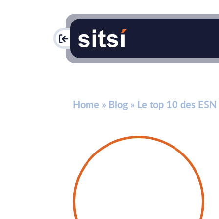
PAC
Home
»
Blog
»
Le top 10 des ESN 