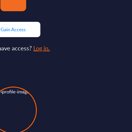
Gain Access
have access?
Log in.