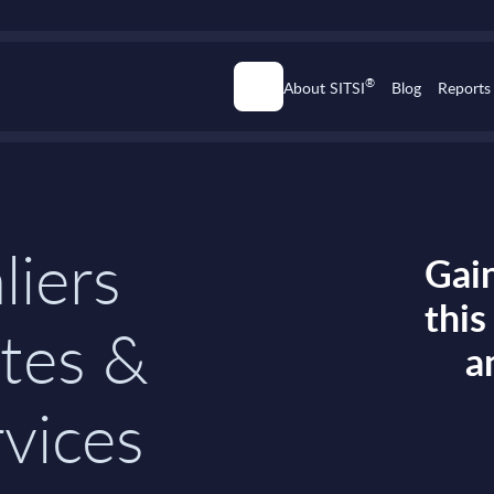
®
About SITSI
Blog
Reports
liers
Gain
thi
tes &
a
rvices