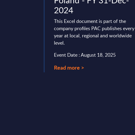
- Market
Poland - FY 31-Dec-
lovakia
2024
vides market
This Excel document is part of the
tes and forecasts for
company profiles PAC publishes every
et in Slovakia for the
year at local, regional and worldwide
level.
 24, 2026
Event Date : August 18, 2025
Read more >