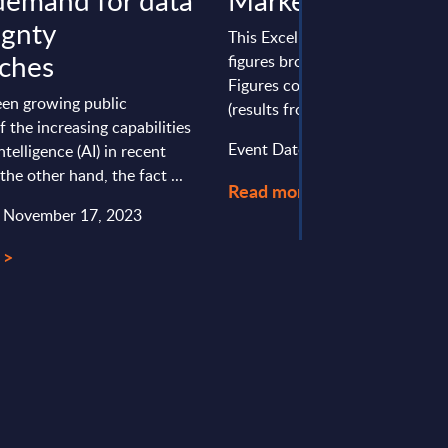
demand for data
Market Figures - 
ignty
This Excel document delivers m
ches
figures broken down by vertical
Figures cover a seven-year tim
een growing public
(results from the past two years 
 the increasing capabilities
Event Date : January 21, 2026
intelligence (AI) in recent
he other hand, the fact ...
Read more >
: November 17, 2023
 >