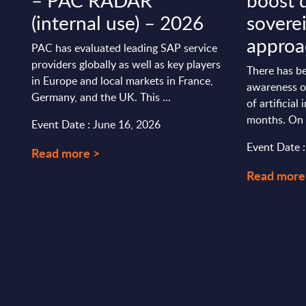
– PAC RADAR
boost 
(internal use) – 2026
sovere
approa
PAC has evaluated leading SAP service
providers globally as well as key players
There has b
in Europe and local markets in France,
awareness of
Germany, and the UK. This ...
of artificial 
months. On t
Event Date : June 16, 2026
Event Date 
Read more >
Read more