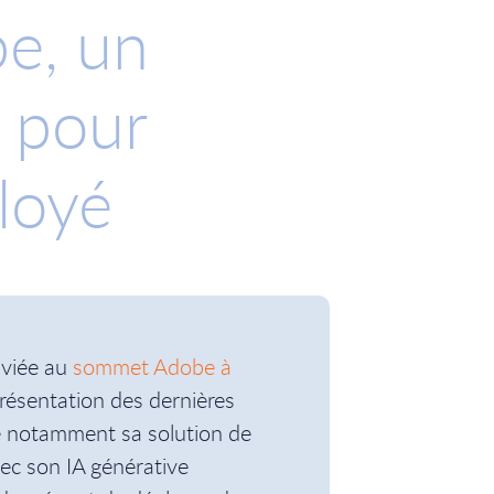
e, un
 pour
loyé
onviée au
sommet Adobe à
présentation des dernières
é notamment sa solution de
ec son IA générative