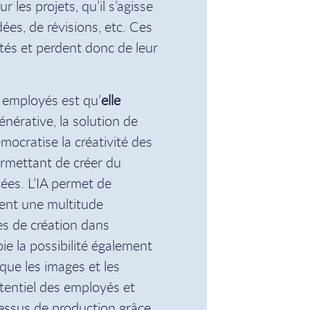
r les projets, qu’il s’agisse
dées, de révisions, etc. Ces
és et perdent donc de leur
s employés est qu’
elle
générative, la solution de
ocratise la créativité des
ermettant de créer du
es. L’IA permet de
ment une multitude
ces de création dans
ie la possibilité également
que les images et les
potentiel des employés et
rocessus de production grâce