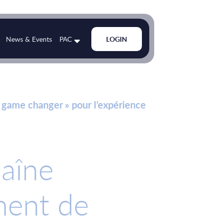
News & Events
PAC
LOGIN
 game changer » pour l’expérience
haîne
ment de