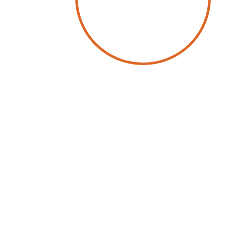
by
Cassandre Luys
23 June 2023