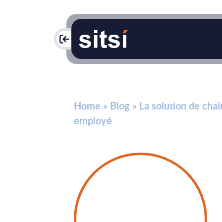
PAC
Home
»
Blog
»
La solution de cha
employé