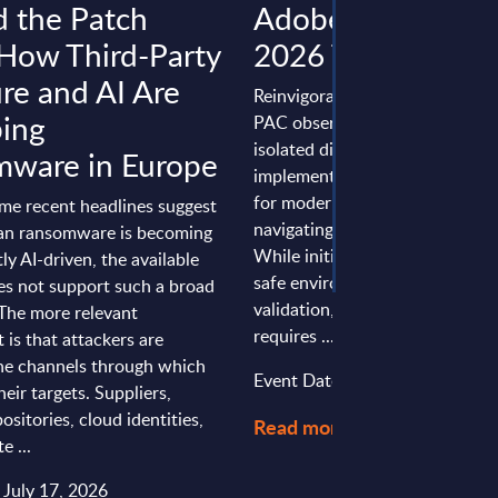
 the Patch
Adobe Summit L
 How Third-Party
2026 Takeaway
re and AI Are
Reinvigorating Enterprise CX P
ing
PAC observes that the transiti
isolated digital pilots to enterp
ware in Europe
implementation is the defining 
for modern C-suite executives
me recent headlines suggest
navigating complex legacy oper
an ransomware is becoming
While initial experimentation p
y AI-driven, the available
safe environment for technical
es not support such a broad
validation, operational reality 
 The more relevant
requires ...
is that attackers are
he channels through which
Event Date : July 15, 2026
heir targets. Suppliers,
ositories, cloud identities,
Read more
e ...
 July 17, 2026