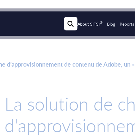
®
About SITSI
Blog
Reports
îne d’approvisionnement de contenu de Adobe, un «
La solution de c
d'approvisionne