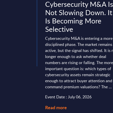
Services
Cybersecurity M&A I
in Germany
Not Slowing Down. It
Is Becoming More
 of solid demand, the
Selective
 market cooled
though it still posted
Cybersecurity M&A is entering a more
ording to PAC
disciplined phase. The market remains
ket grew by
active, but the signal has shifted. It is 
%. Discover the full
longer enough to ask whether deal
et the winners apart.
numbers are rising or falling. The mor
7, 2026
important question is: which types of
cybersecurity assets remain strategic
enough to attract buyer attention and
command premium valuations? The ...
Event Date : July 06, 2026
Read more