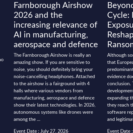
s
Farnborough Airshow
Beyond
2026 and the
Cycle:
increasing relevance of
Exposu
AI in manufacturing,
Reshap
aerospace and defence
Ransom
The Farnborough Airshow is really an
Although so
no
amazing show. If you are sensitive to
that Europe
noise, you should definitely bring your
predominantl
e
noise-cancelling headphones. Attached
evidence do
to the airshow is a fairground with 4
conclusion.
halls where various vendors from
development 
manufacturing, aerospace and defence
expanding t
show their latest technologies. In 2026,
they reach t
autonomous systems like drones were
software rep
among the ...
and legitimat
Event Date : July 27, 2026
Event Date :